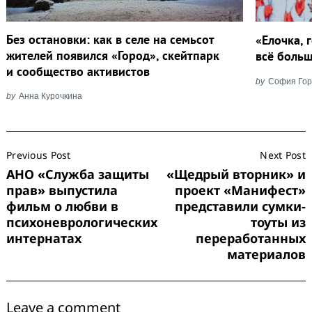
Без остановки: как в селе на семьсот
«Елочка, 
жителей появился «Город», скейтпарк
всё боль
и сообщество активистов
by
София Гор
by
Анна Курочкина
Post
Previous Post
Next Post
Navigation
АНО «Служба защиты
«Щедрый вторник» и
прав» выпустила
проект «Манифест»
фильм о любви в
представили сумки-
психоневрологических
тоуты из
интернатах
переработанных
материалов
Leave a comment