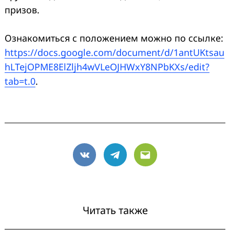
призов.
Ознакомиться с положением можно по ссылке:
https://docs.google.com/document/d/1antUKtsau
hLTejOPME8ElZljh4wVLeOJHWxY8NPbKXs/edit?
tab=t.0
.
VK
Telegram
Email
Читать также