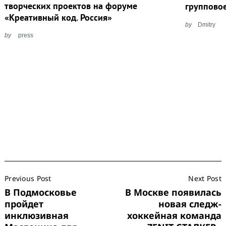
творческих проектов на форуме
группово
«Креативный код. Россия»
by
Dmitry
by
press
Search
for:
Post
Previous Post
Next Post
Navigation
В Подмосковье
В Москве появилась
пройдет
новая следж-
инклюзивная
хоккейная команда