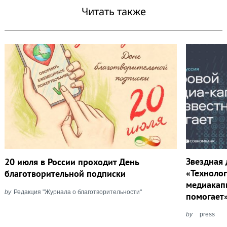
Читать также
Звездная
20 июля в России проходит День
«Техноло
благотворительной подписки
медиакапи
by
Редакция "Журнала о благотворительности"
помогает
by
press