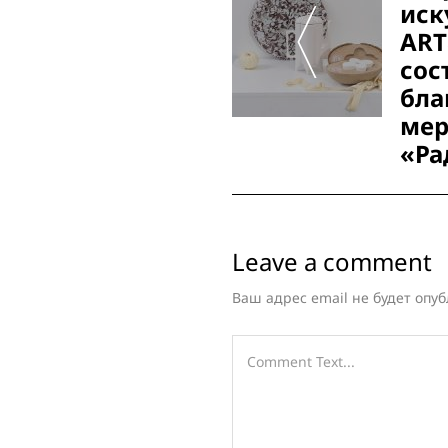
иск
AR
сос
бла
мер
«Ра
Leave a comment
Ваш адрес email не будет опуб