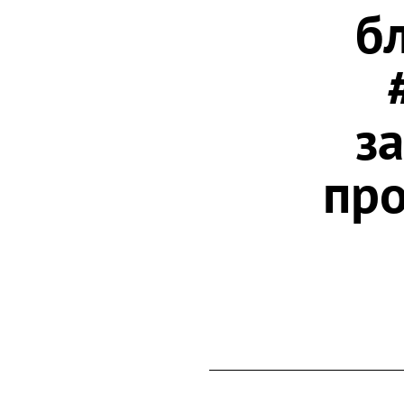
б
з
про