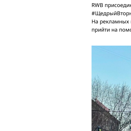
RWB присоедин
#ЩедрыйВторни
На рекламных 
прийти на пом