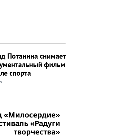
д Потанина снимает
ументальный фильм
иле спорта
ss
 «Милосердие»
стиваль «Радуги
творчества»