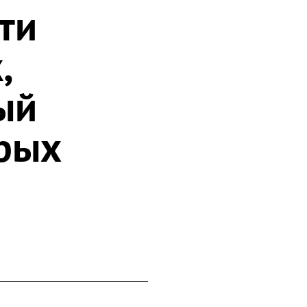
ти
,
ый
брых