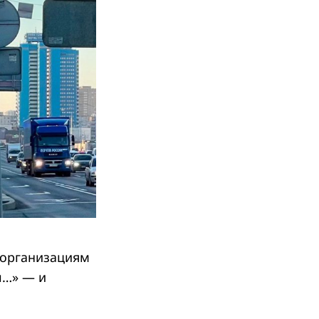
 организациям
ы…» — и