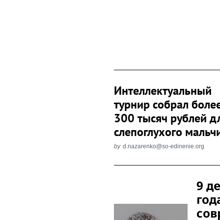
Интеллектуальный
турнир собрал боле
300 тысяч рублей д
слепоглухого мальч
by
d.nazarenko@so-edinenie.org
Post
9 д
Navigation
год
сов