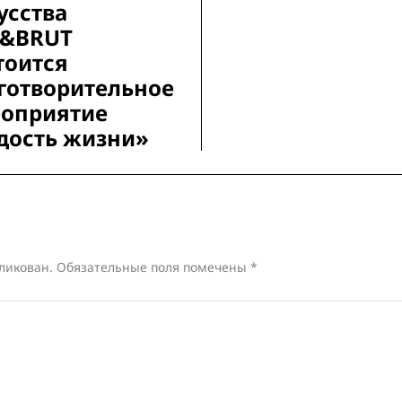
усства
T&BRUT
тоится
готворительное
оприятие
дость жизни»
ликован.
Обязательные поля помечены
*