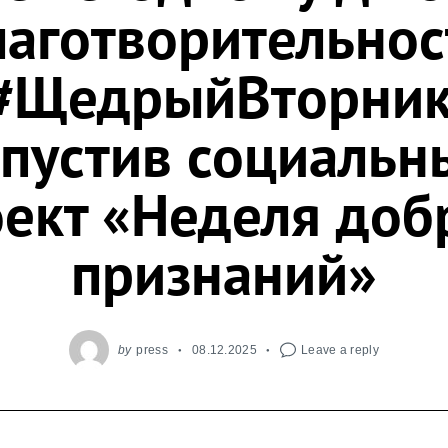
лаготворительнос
#ЩедрыйВторник
апустив социальн
ект «Неделя до
признаний»
by
press
08.12.2025
Leave a reply