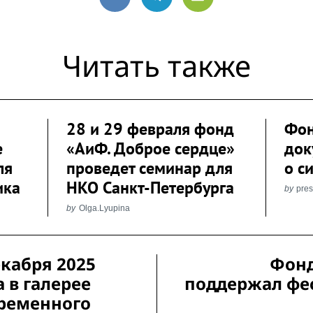
VK
Telegram
Email
Читать также
28 и 29 февраля фонд
Фон
е
«АиФ. Доброе сердце»
док
ля
проведет семинар для
о с
ика
НКО Санкт-Петербурга
by
pre
by
Olga.Lyupina
екабря 2025
Фонд
а в галерее
поддержал фе
ременного