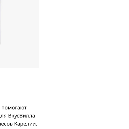
е помогают
для ВкусВилла
лесов Карелии,