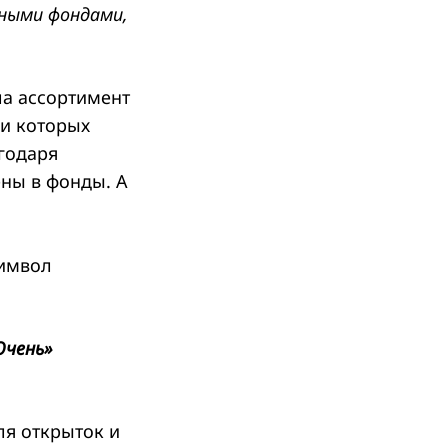
чными фондами,
ла ассортимент
жи которых
годаря
ны в фонды. А
символ
Очень
»
я открыток и