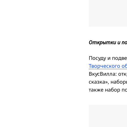
Открытки и под
Посуду и подв
Творческого о
ВкусВилла: отк
сказка», набо
также набор п