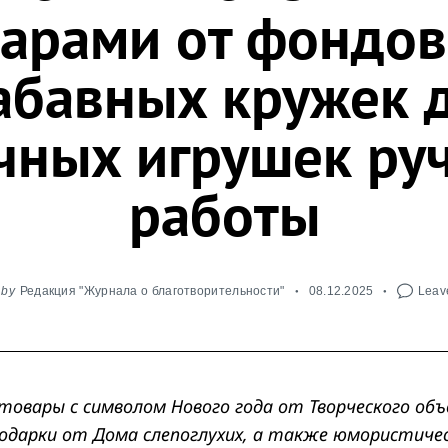
арами от фондов
абавных кружек 
чных игрушек ру
работы
by
Редакция "Журнала о благотворительности"
08.12.2025
Leave
 товары с символом Нового года от Творческого об
подарки от Дома слепоглухих, а также юмористиче