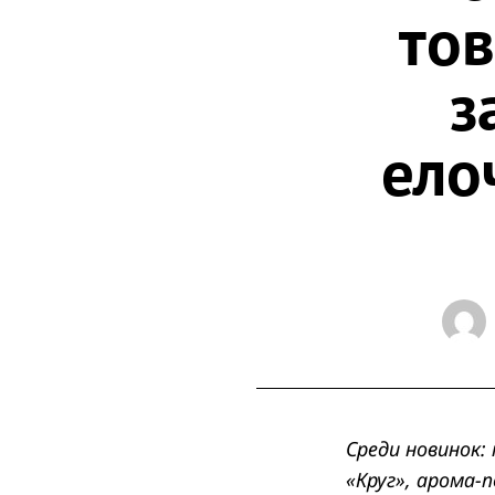
тов
з
ело
Среди новинок:
«Круг
»
, арома-