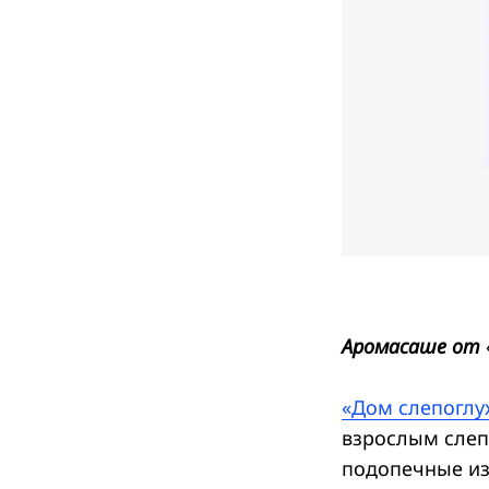
Search
for:
Аромасаше от
«Дом слепоглу
взрослым слеп
подопечные из