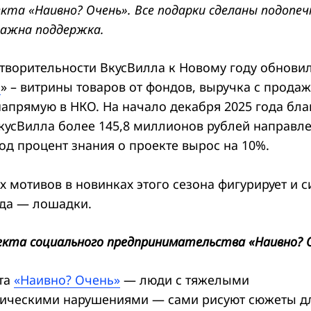
екта «Наивно? Очень
»
. Все подарки сделаны подопе
ажна поддержка.
творительности ВкусВилла к Новому году обнови
и
» – витрины товаров от фондов, выручка с прода
напрямую в НКО. На начало декабря 2025 года бла
кусВилла более 145,8 миллионов рублей направле
од процент знания о проекте вырос на 10%.
 мотивов в новинках этого сезона фигурирует и 
да — лошадки.
екта социального предпринимательства «Наивно? 
та
«Наивно? Очень»
— люди с тяжелыми
ическими нарушениями — сами рисуют сюжеты дл