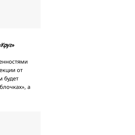
«Круг
»
бенностями
лекции от
м будет
блочках», а