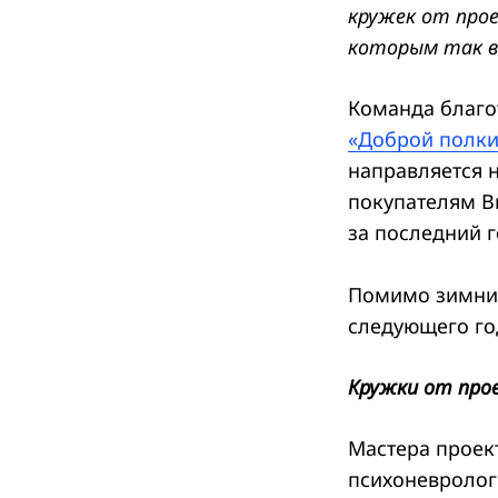
кружек от про
которым так в
Команда благо
«Доброй полк
направляется 
покупателям В
за последний г
Помимо зимних
следующего го
Кружки от про
Мастера проек
психоневролог