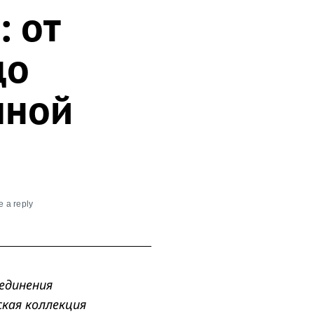
: от
до
чной
 a reply
ъединения
ская коллекция