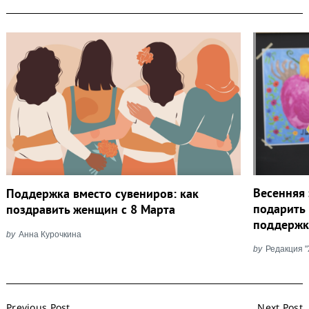
Весенняя 
Поддержка вместо сувениров: как
подарить 
поздравить женщин с 8 Марта
поддержк
by
Анна Курочкина
by
Редакция 
Post
Previous Post
Next Post