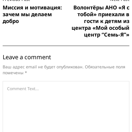
Navigation
Миссия и мотивация:
Волонтёры АНО «Я с
зачем мы делаем
тобой» приехали в
добро
гости к детям из
центра «Мой особый
центр “Семь-Я”»
Leave a comment
Ваш адрес email не будет опубликован.
Обязательные поля
помечены
*