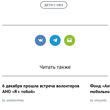
ДЕТИ С ОВЗ
VK
Telegram
Email
Читать также
6 декабря прошла встреча волонтеров
Фонд «АиФ
АНО «Я с тобой»
мобильно
by
yastoboihelp
by
elizaveta