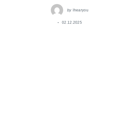
by
Ihearyou
02.12.2025
6 декабря в Москве АНО «Я тебя слышу» и
проект «Свой в Альфе | DEAF» приглашают на
бесплатное мероприятие по развитию
финансовой грамотности.
Вместе с экспертами поговорим о том, как
глухим и слабослышащим людям разбираться в
личных финансах, карьерных и
предпринимательских возможностях и о том,
как безопасно и уверенно взаимодействовать с
банками.