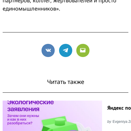
партнеров, коллег, жертвователей и просто
единомышленников».
VK
Telegram
Email
Читать также
Яндекс п
by
Evgeniya Z