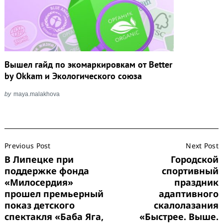
Вышел гайд по экомаркировкам от Better
by Okkam и Экологического союза
by
maya.malakhova
Post
Previous Post
Next Post
Navigation
В Липецке при
Городской
поддержке фонда
спортивный
«Милосердия»
праздник
прошел премьерный
адаптивного
показ детского
скалолазания
спектакля «Баба Яга,
«Быстрее. Выше.