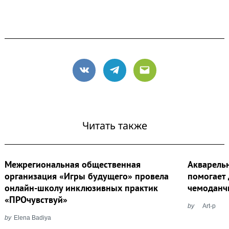
VK
Telegram
Email
Читать также
Межрегиональная общественная
Акварельн
организация «Игры будущего» провела
помогает
онлайн-школу инклюзивных практик
чемоданчи
«ПРОчувствуй»
by
Art-p
by
Elena Badiya