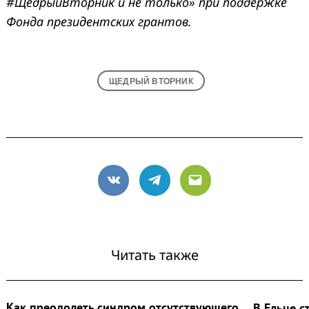
#ЩедрыйВторник
и не только» при поддержке
Фонда президентских грантов.
ЩЕДРЫЙ ВТОРНИК
VK
Telegram
Email
Читать также
Как преодолеть синдром отсутствующего
В Ельце с