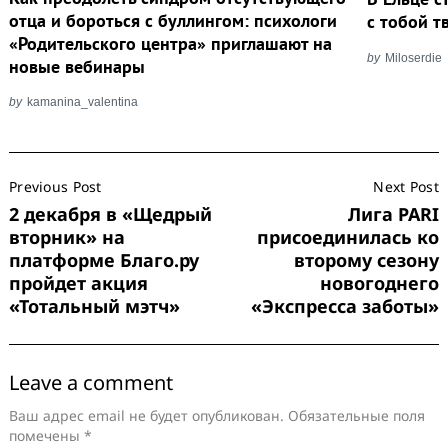
отца и бороться с буллингом: психологи
с тобой т
«Родительского центра» приглашают на
by
Miloserdie
новые вебинары
by
kamanina_valentina
Post
Previous Post
Next Post
Navigation
2 декабря в «Щедрый
Лига PARI
вторник» на
присоединилась ко
платформе Благо.ру
второму сезону
пройдет акция
новогоднего
«Тотальный мэтч»
«Экспресса заботы»
Leave a comment
Ваш адрес email не будет опубликован.
Обязательные поля
помечены
*