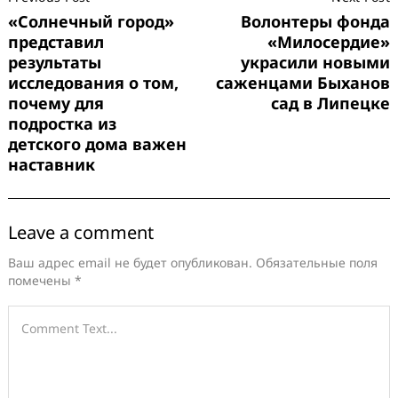
Navigation
«Солнечный город»
Волонтеры фонда
представил
«Милосердие»
результаты
украсили новыми
исследования о том,
саженцами Быханов
почему для
сад в Липецке
подростка из
детского дома важен
наставник
Leave a comment
Ваш адрес email не будет опубликован.
Обязательные поля
помечены
*