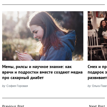
Мемы, рилсы и научное знание: как
Смех и пр
врачи и подростки вместе создают медиа
подарок з
про сахарный диабет
развивает
by
София Горовая
by
Ольга Пав
Post
Previous Post
Next Post