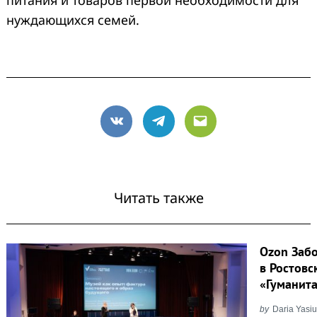
нуждающихся семей.
VK
Telegram
Email
Читать также
Ozon Забо
в Ростовс
«Гуманит
by
Daria Yasiu