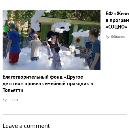
БФ «Жизн
в програ
«СОЦИО» 
by
99francs
Благотворительный фонд «Другое
детство» провел семейный праздник в
Тольятти
by
Julia
Leave a comment