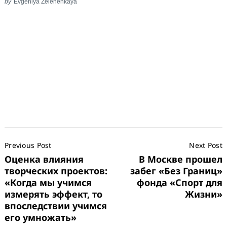
by
Evgeniya Zelenenkaya
Post
Previous Post
Next Post
Navigation
Оценка влияния
В Москве прошел
творческих проектов:
забег «Без Границ»
«Когда мы учимся
фонда «Спорт для
измерять эффект, то
Жизни»
впоследствии учимся
его умножать»