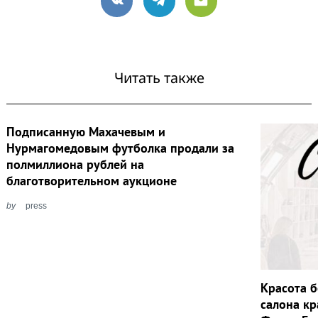
VK
Telegram
Email
Читать также
Подписанную Махачевым и
Нурмагомедовым футболка продали за
полмиллиона рублей на
благотворительном аукционе
by
press
Красота б
салона кр