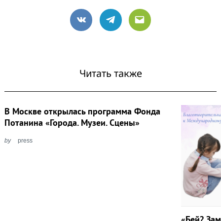
VK
Telegram
Email
Читать также
В Москве открылась программа Фонда
Потанина «Города. Музеи. Сцены»
by
press
«Бей? За