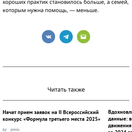
хороших практик становилось больше, а семей,
которым нужна помощь, — меньше.
VK
Telegram
Email
Читать также
Вдохновл
Начат прием заявок на II Всероссийский
данные: 
конкурс «Формула третьего места 2025»
движения
by
press