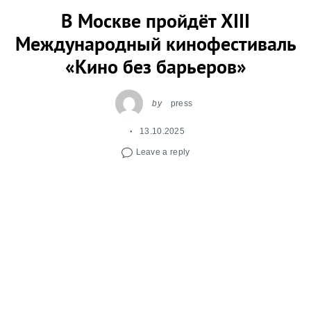
В Москве пройдёт XIII
Международный кинофестиваль
«Кино без барьеров»
by
press
13.10.2025
Leave a reply
С 7 по 10 ноября 2025 года в Москве пройдёт
XIII Международный кинофестиваль о жизни
людей с инвалидностью «Кино без барьеров».
Мероприятие, организованное РООИ
«Перспектива» при поддержке Министерства
культуры РФ. Главная цель фестиваля – через