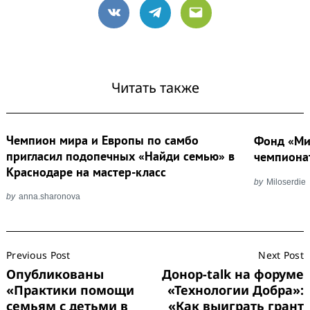
VK
Telegram
Email
Читать также
Чемпион мира и Европы по самбо
Фонд «Ми
пригласил подопечных «Найди семью» в
чемпиона
Краснодаре на мастер-класс
by
Miloserdie
by
anna.sharonova
Search
for:
Post
Previous Post
Next Post
Navigation
Опубликованы
Донор-talk на форуме
«Практики помощи
«Технологии Добра»:
семьям с детьми в
«Как выиграть грант