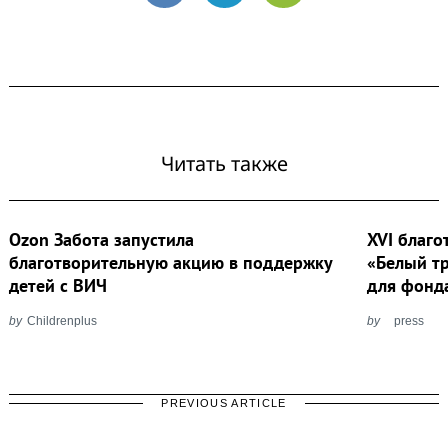
Читать также
Ozon Забота запустила
XVI благ
благотворительную акцию в поддержку
«Белый т
детей с ВИЧ
для фонд
by
Childrenplus
by
press
PREVIOUS ARTICLE