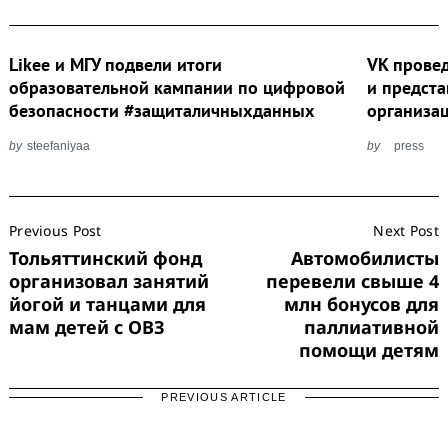
Likee и МГУ подвели итоги
VK прове
образовательной кампании по цифровой
и предста
безопасности #защиталичныхданных
организа
by
steefaniyaa
by
press
Post
Previous Post
Next Post
Navigation
Тольяттинский фонд
Автомобилисты
организовал занятий
перевели свыше 4
йогой и танцами для
млн бонусов для
мам детей с ОВЗ
паллиативной
помощи детям
PREVIOUS ARTICLE