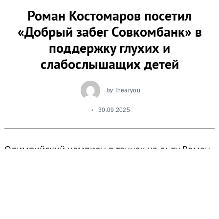
Роман Костомаров посетил
«Добрый забег Совкомбанк» в
поддержку глухих и
слабослышащих детей
by
Ihearyou
30.09.2025
Олимпийский чемпион в танцах на льду Роман
Костомаров стал участником
благотворительного «Доброго забега
Совкомбанк», который прошел вчера, в
Международный день глухих, в поддержку
слабослышащих и глухих детей.