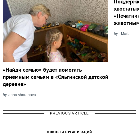
Поддержк
хвостатых
«Печатни
животны
by
Maria_
«Найди семью» будет помогать
приемным семьям в «Ольгинской детской
деревне»
by
anna.sharonova
PREVIOUS ARTICLE
НОВОСТИ ОРГАНИЗАЦИЙ