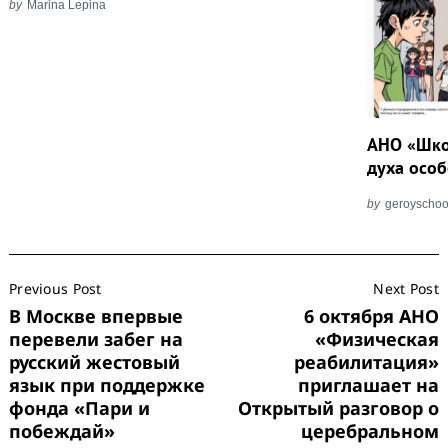
by
Marina Lepina
АНО «Шко
духа осо
by
geroyschoo
Post
Previous Post
Next Post
Navigation
В Москве впервые
6 октября АНО
перевели забег на
«Физическая
русский жестовый
реабилитация»
язык при поддержке
приглашает на
фонда «Пари и
Открытый разговор о
побеждай»
церебральном