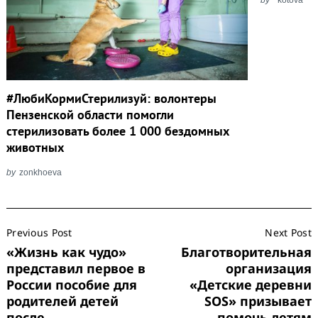
#ЛюбиКормиСтерилизуй: волонтеры
Пензенской области помогли
стерилизовать более 1 000 бездомных
животных
by
zonkhoeva
Post
Previous Post
Next Post
Navigation
«Жизнь как чудо»
Благотворительная
представил первое в
организация
России пособие для
«Детские деревни
родителей детей
SOS» призывает
после
помочь детям