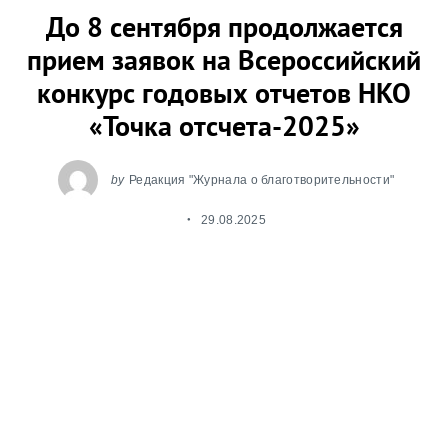
До 8 сентября продолжается
прием заявок на Всероссийский
конкурс годовых отчетов НКО
«Точка отсчета-2025»
by
Редакция "Журнала о благотворительности"
29.08.2025
Leave a reply
Форум Доноров в партнерстве с Агентством
социальной информации и Центром
«Благосфера» ведет прием заявок от НКО на XVI
Всероссийский конкурс добровольных
публичных годовых отчетов «Точка отсчета».