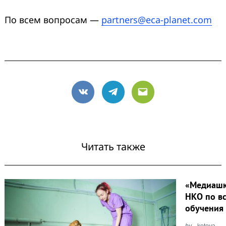
По всем вопросам —
partners@eca-planet.com
VK
Telegram
Email
Читать также
«Медиашк
НКО по вс
обучения
by
kotova