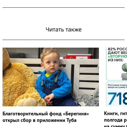
Читать также
Книги, ги
Благотворительный фонд «Берегиня»
полгода р
открыл сбор в приложении Тубa
на сумму 