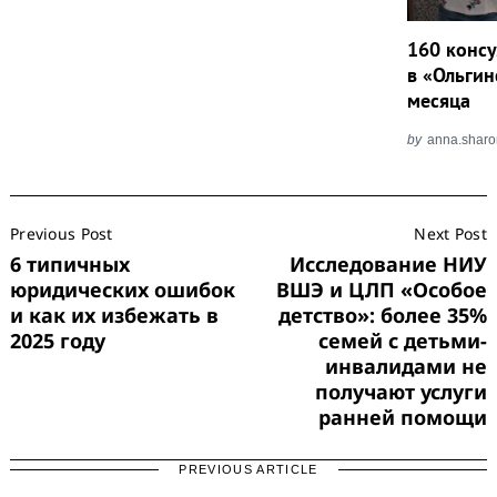
160 конс
в «Ольгин
месяца
by
anna.shar
Post
Previous Post
Next Post
Navigation
6 типичных
Исследование НИУ
юридических ошибок
ВШЭ и ЦЛП «Особое
и как их избежать в
детство»: более 35%
2025 году
семей с детьми-
инвалидами не
получают услуги
ранней помощи
PREVIOUS ARTICLE