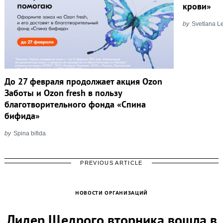
крови»
by
Svetlana L
До 27 февраля продолжает акция Ozon
Заботы и Ozon fresh в пользу
благотворительного фонда «Спина
бифида»
by
Spina bifida
PREVIOUS ARTICLE
НОВОСТИ ОРГАНИЗАЦИЙ
Лидер Щедрого вторника вошла в