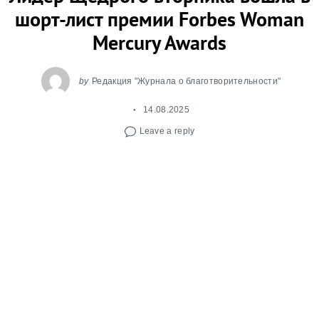
шорт-лист премии Forbes Woman
Mercury Awards
by
Редакция "Журнала о благотворительности"
14.08.2025
Leave a reply
Forbes Woman опубликовал шорт-лист конкурс
Forbes Woman Mercury Awards в 2025 году.
Среди 20-ти финалисток — Алена Арташева,
лидер движения Щедрый вторник.
В 2025 году уже в пятый раз Forbes Woman
проводит
конкурс для предпринимательниц,