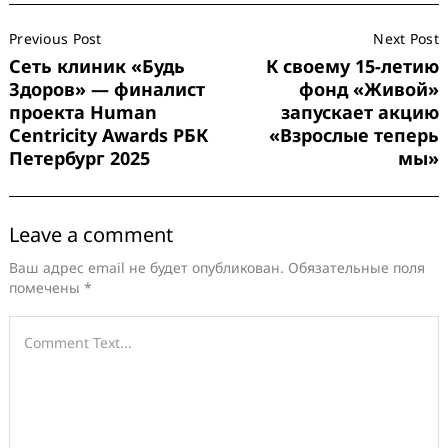
Post
Previous Post
Next Post
Navigation
Сеть клиник «Будь
К своему 15-летию
Здоров» — финалист
фонд «Живой»
проекта Human
запускает акцию
Centricity Awards РБК
«Взрослые теперь
Петербург 2025
мы»
Leave a comment
Ваш адрес email не будет опубликован.
Обязательные поля
помечены
*