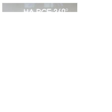
В минувший вторник в Общественном центре
«Благосфера» прошёл премьерный показ фильма
«На все 360
°
: история Фонда поддержки
слепоглухих “Со-единение”». Фильм о людях, для
которых более 10 лет назад создавалась
организация, собрал порядка ста зрителей.
Среди них были как сами слепоглухие люди, так и