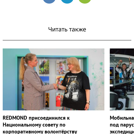
VK
Telegram
Email
Читать также
REDMOND присоединился к
Мобильна
Национальному совету по
под пару
корпоративному волонтёрству
экспедиц