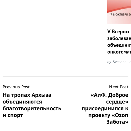
V Всерос
заболева
объединит
онкогема
by
Svetlana L
Post
Previous Post
Next Post
Navigation
На тропах Архыза
«АиФ. Доброе
объединяются
сердце»
благотворительность
присоединился к
и спорт
проекту «Ozon
Забота»