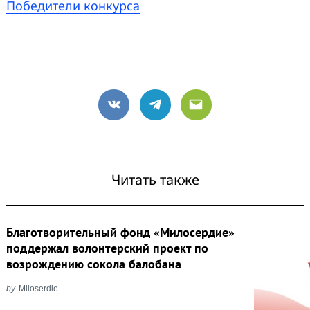
Победители конкурса
Search
for:
VK
Telegram
Email
Читать также
Благотворительный фонд «Милосердие»
поддержал волонтерский проект по
возрождению сокола балобана
by
Miloserdie