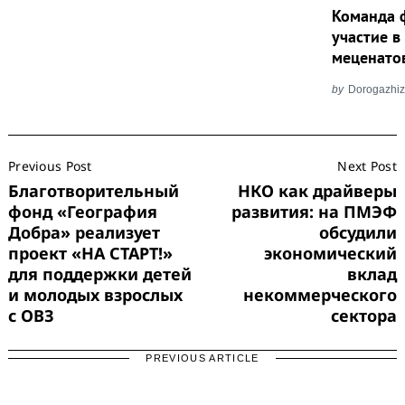
Команда 
участие в
Search
меценато
for:
by
Dorogazhiz
Post
Previous Post
Next Post
Navigation
Благотворительный
НКО как драйверы
фонд «География
развития: на ПМЭФ
Добра» реализует
обсудили
проект «НА СТАРТ!»
экономический
для поддержки детей
вклад
и молодых взрослых
некоммерческого
с ОВЗ
сектора
PREVIOUS ARTICLE