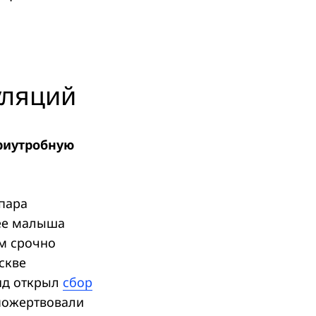
уляций
триутробную
 пара
 ее малыша
м срочно
скве
нд открыл
сбор
 пожертвовали