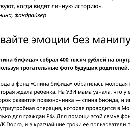
вуют, когда видят личную историю».
нина, фандрайзер
ывайте эмоции без манип
пина бифида» собрал 400 тысяч рублей на вну
ользуя трогательные фото будущих родителей.
 года в фонд «Спина бифида» обратилась молодая
оторая ждала ребенка. На УЗИ мама узнала, что у
рок развития позвоночника — спина бифида, и и
утриутробная операция, которая проводится в Мо
олько для граждан РФ. Для помощи этой семье фо
VK Dobro, и в кратчайшие сроки ее пользователи