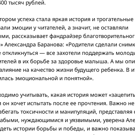
00 тысяч рублей.
ором успеха стала яркая история и трогательные
ли эмоции у читателей, а значит, не оставляли
ми, рассказывает фандрайзер благотворительно
» Александра Баранова: «Родители сделали снимк
 откликнуться — все захотели поддержать молод
ителей в их борьбе за здоровье малыша. А мы оп
влияние на качество жизни будущего ребенка. В 
илась эмоциональной и понятной».
ходимо учитывать, какая история может «зацепит
 он хочет испытать после ее прочтения. Важно не
збегать токсичности и манипуляций, представляя 
абыми, нуждающимися и уязвимыми, уверена Але
идеть истории борьбы и победы, и важно показыв