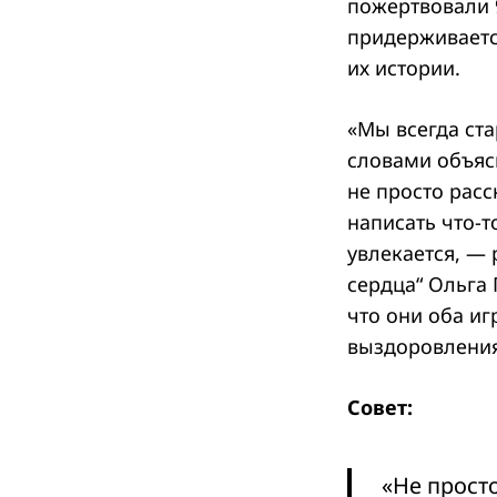
пожертвовали 9
придерживается
их истории.
Search
for:
«Мы всегда ста
словами объяс
не просто расс
написать что-т
увлекается, —
сердца“ Ольга 
что они оба иг
выздоровления
Совет:
«Не прост