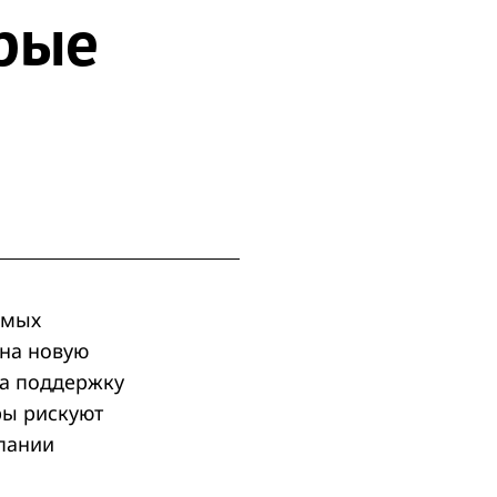
орые
амых
на новую
на поддержку
ры рискуют
пании