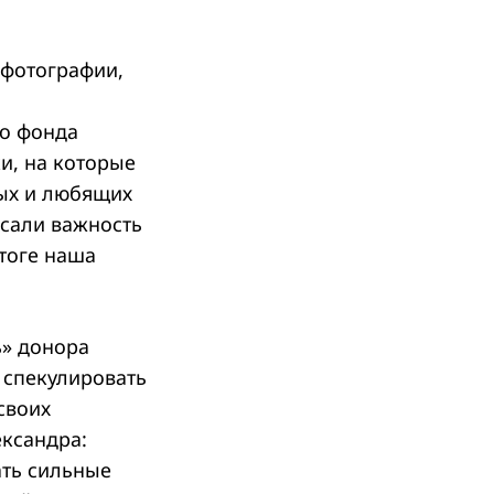
 фотографии,
го фонда
и, на которые
ых и любящих
исали важность
итоге наша
ь» донора
 спекулировать
своих
ксандра:
ать сильные