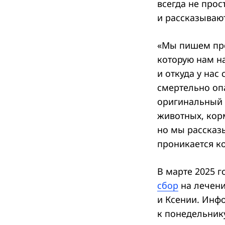
всегда не прос
и рассказывают
«Мы пишем про
которую нам на
и откуда у нас
смертельно оп
оригинальный 
животных, корм
но мы рассказ
проникается к
В марте 2025 
сбор
на лечени
и Ксении. Инф
к понедельник