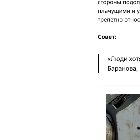
стороны подоп
плачущими и уя
трепетно относя
Совет:
«Люди хот
Баранова,