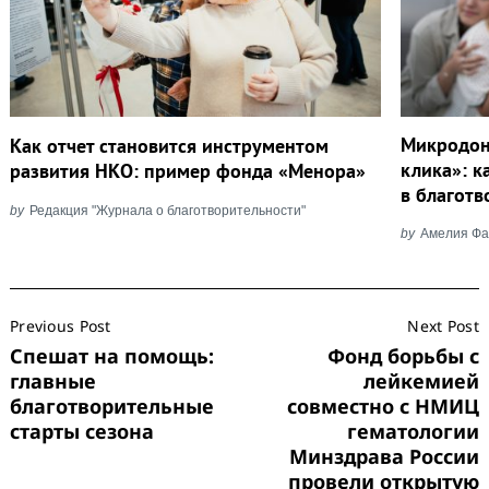
Микродон
Как отчет становится инструментом
клика»: к
развития НКО: пример фонда «Менора»
в благотв
by
Редакция "Журнала о благотворительности"
by
Амелия Фа
Post
Previous Post
Next Post
Navigation
Спешат на помощь:
Фонд борьбы с
главные
лейкемией
благотворительные
совместно с НМИЦ
старты сезона
гематологии
Минздрава России
провели открытую