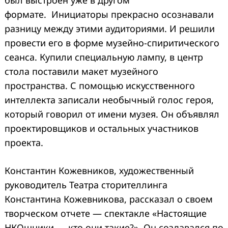
был выстроен уже в другом
формате. Инициаторы прекрасно осознавали
разницу между этими аудиториями. И решили
провести его в форме музейно-спиритического
сеанса. Купили специальную лампу, в центр
стола поставили макет музейного
пространства. С помощью искусственного
интеллекта записали необычный голос героя,
Search
for:
который говорил от имени музея. Он объявлял
проектировщиков и остальных участников
проекта.
Константин Кожевников, художественный
руководитель Театра сторителлинга
Константина Кожевникова, рассказал о своем
творческом отчете — спектакле «Настоящие
НКОшники — кто они такие?». Он создавался по