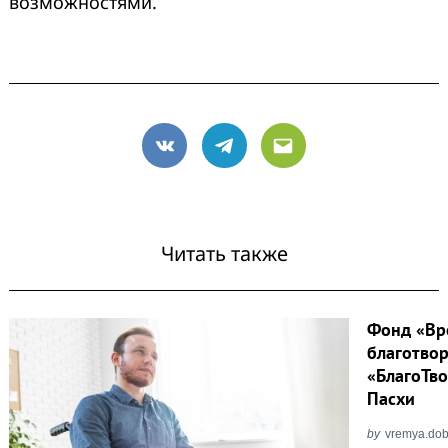
возможностями.
VK
Telegram
Email
Читать также
Фонд «Вр
благотво
«БлагоТв
Пасхи
by
vremya.dob