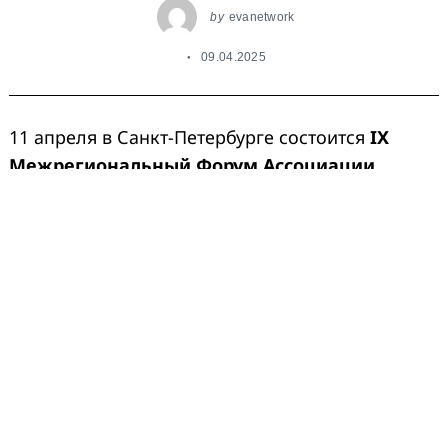
by
evanetwork
09.04.2025
11 апреля в Санкт-Петербурге состоится
IX
Межрегиональный Форум Ассоциации
«Е.В.А.»
, посвященный вопросам повышения
эффективности работы некоммерческих
организаций в сфере поддержки людей,
живущих с ВИЧ, и их семей. Форум пройдет в
отеле «Cosmos St.Petersburg Olympia Garden
Hotel».
Форум «Е.В.А.» – это пространство для
профессионального роста и укрепления
потенциала НКО, играющих ключевую роль в