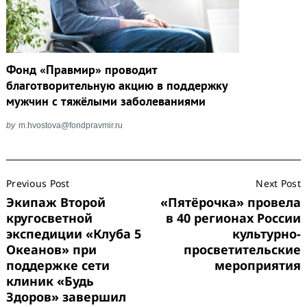
Фонд «Правмир» проводит
благотворительную акцию в поддержку
мужчин с тяжёлыми заболеваниями
by
m.hvostova@fondpravmir.ru
Post
Previous Post
Next Post
Navigation
Экипаж Второй
«Пятёрочка» провела
кругосветной
в 40 регионах России
экспедиции «Клуба 5
культурно-
Океанов» при
просветительские
поддержке сети
мероприятия
клиник «Будь
Здоров» завершил