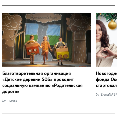
Благотворительная организация
Новогодн
«Детские деревни SOS» проводит
фонда Окс
социальную кампанию «Родительская
стартовал
дорога»
by
ElenaNAS
by
press
Post