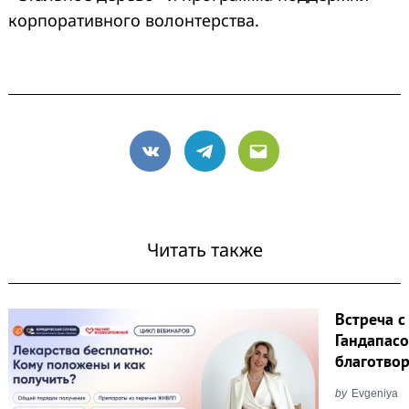
корпоративного волонтерства.
VK
Telegram
Email
Читать также
Встреча с
Гандапасо
благотво
by
Evgeniya