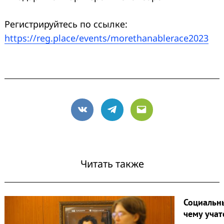
Регистрируйтесь по ссылке:
https://reg.place/events/morethanablerace2023
VK
Telegram
Email
Читать также
Социальны
чему учат