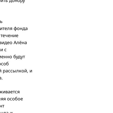
ить донору
ть
дителя фонда
 течение
видео Алёна
и с
менно будут
особ
 рассылкой, и
а.
живается
ляя особое
нт
онда и