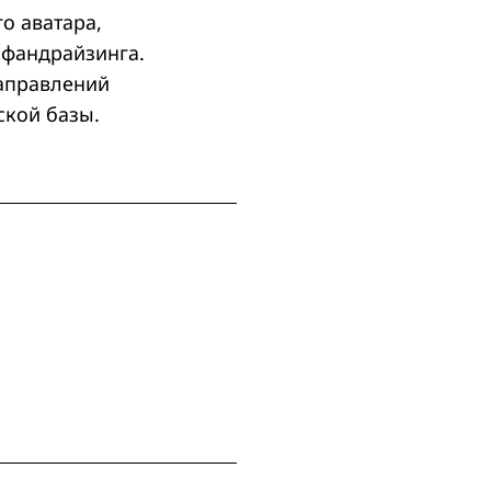
о аватара,
 фандрайзинга.
направлений
ской базы.