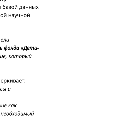
й базой данных
ой научной
тели
ь фонда «Дети-
ив, который
черкивает:
сы и
ие как
с необходимый