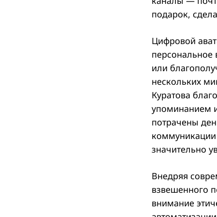
каналы — почт
подарок, сдел
Цифровой ават
персональное 
или благополуч
нескольких ми
Куратова благо
упоминанием и
потрачены ден
коммуникации 
значительно у
Внедряя совре
взвешенного п
внимание этич
автоматизации