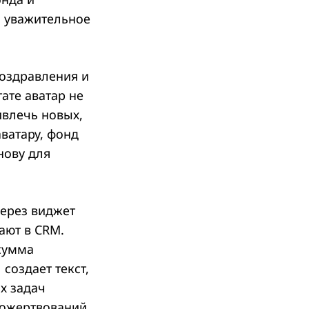
ь уважительное
поздравления и
ате аватар не
ивлечь новых,
ватару, фонд
нову для
через виджет
ают в CRM.
сумма
 создает текст,
ых задач
пожертвований,