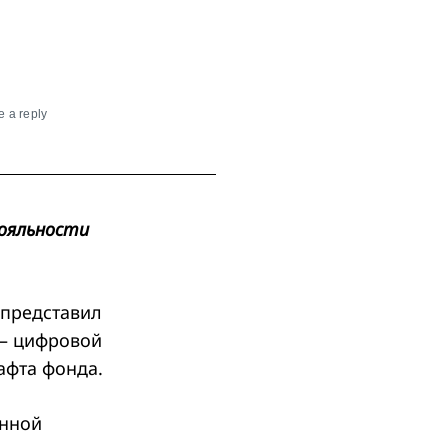
 a reply
ояльности
 представил
 – цифровой
афта фонда.
анной