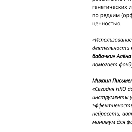
генетических и
по редким (ор
ценностью.
«Использование
деятельности 
бабочки» Алёна
помогает фонду
Михаил Письме
«
Сегодня НКО д
инструменты 
эффективность
нейросети, ава
минимум для ф