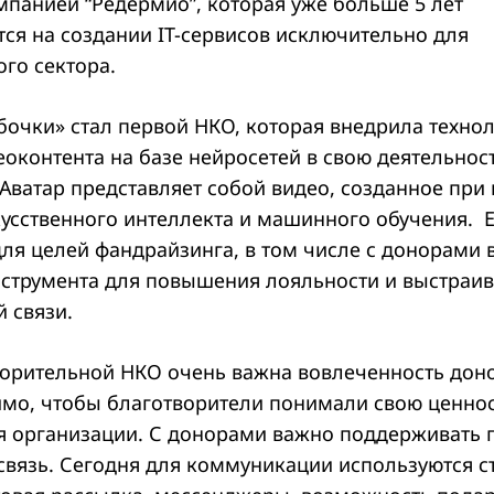
мпанией “Редермио”, которая уже больше 5 лет
тся на создании IT-сервисов исключительно для
го сектора.
бочки» стал первой НКО, которая внедрила техно
оконтента на базе нейросетей в свою деятельнос
 Аватар представляет собой видео, созданное пр
кусственного интеллекта и машинного обучения. 
ля целей фандрайзинга, в том числе с донорами в
нструмента для повышения лояльности и выстраи
 связи.
орительной НКО очень важна вовлеченность доно
имо, чтобы благотворители понимали свою ценнос
я организации. С донорами важно поддерживать 
связь. Сегодня для коммуникации используются 