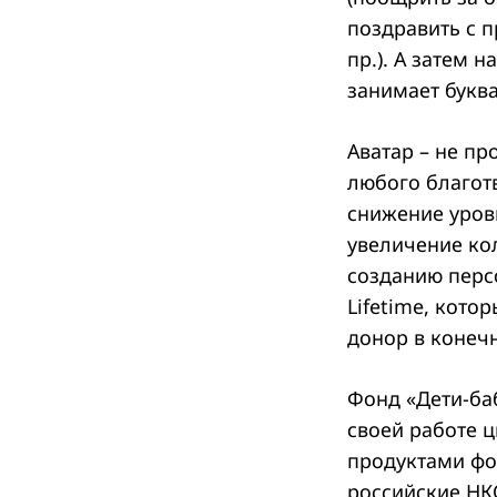
поздравить с 
пр.). А затем 
занимает букв
Аватар – не пр
любого благот
снижение уровн
увеличение ко
созданию перс
Lifetime, кото
донор в конеч
Фонд «Дети-ба
своей работе 
продуктами фо
российские НК