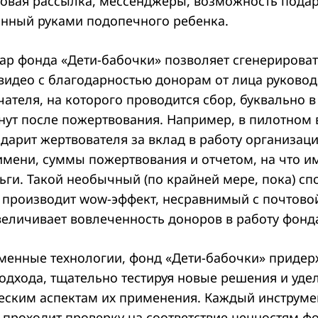
овая рассылка, мессенджеры, возможность подар
анный руками подопечного ребенка.
ар фонда «Дети-бабочки» позволяет сгенерирова
видео с благодарностью донорам от лица руково
ателя, на которого проводится сбор, буквально в
нут после пожертвования. Например, в пилотном 
дарит жертвователя за вклад в работу организаци
мени, суммы пожертвования и отчетом, на что и
ьги. Такой необычный (по крайней мере, пока) сп
производит wow-эффект, несравнимый с почтовой
величивает вовлеченность доноров в работу фонд
менные технологии, фонд «Дети-бабочки» придер
одхода, тщательно тестируя новые решения и уде
еским аспектам их применения. Каждый инструме
 проходит проверку на соответствие ценностям ф