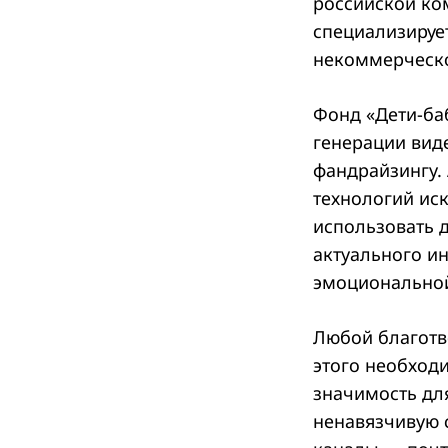
российской ко
специализируе
некоммерческо
Фонд «Дети-ба
генерации виде
фандрайзингу.
технологий ис
использовать д
актуального и
эмоциональной
Любой благотв
этого необход
значимость дл
ненавязчивую 