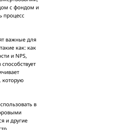
дом с фондом и
сь процесс
оят важные для
акие как: как
сти и NPS,
 способствует
ичивает
, которую
спользовать в
ифровыми
я и другие
стр