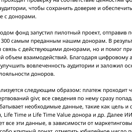
аудитории, чтобы сохранить доверие и обеспечит
е с донорами.
одом фонд запустил пилотный проект, отправив 
 300 самым преданным нашим донорам. В результ
л связь с действующими донорами, но и помог пр
й объем взаимодействий. Благодаря цифровому а
 улучшить вовлеченность аудитории и заложил ос
лояльности доноров.
ализуется следующим образом: платеж проходит 
ртвований givr, все сведения по нему сразу попад
батывает необходимые данные, такие как цель и 
 Life Time и Life Time Value донора и др. Далее ИИ
ет все эти данные, в зависимости от маркетингов
особо крупный донат, отметить юбилейное число 