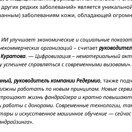
 других редких заболеваний» является уникально
фанным) заболеваниям кожи, обладающей огромн
 ИИ улучшает экономические и социальные показа
некоммерческих организаций
– считает
руководител
 Куратова
. —
Цифровизация – нематериальный акт
 успешнее справляться с современными вызовами
».
нный, руководитель компании Редермио
, также под
олжны работать по новым принципам. Новые серви
упрощают жизнь фандрайзера и кратно повышают
 работы с донорами. Современные технологии, так
тары и искусственное машинное обучение — сейча
андрайзинга
».