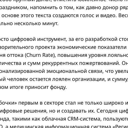
праздником, напомнить о том, как давно донор ря
на основе этого текста создаются голос и видео. Ве
ально несколько минут.
осто цифровой инструмент, за его разработкой ст
ворительного проекта экономические показатели т
я оттока (Churn Rate), повышения уровня лояльно
личества и сумм рекуррентных пожертвований. Он
онализированной эмоциональной связи, что увел
рый человек остается лоялен организации, и сумму
ном итоге приносит фонду.
бочки» первым в секторе стал не только широко и
цифровые решения, но и создавать их. Сегодня ц
нда, такими как облачная CRM-система, пользуютс
О, а медицинская информационная система «Реги