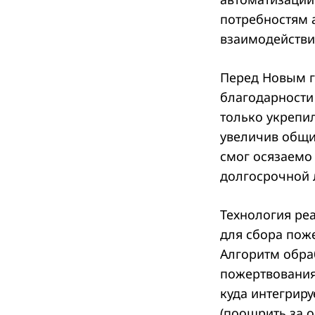
потребностям 
взаимодействи
Search
for:
Перед Новым г
благодарности
только укрепи
увеличив общи
смог осязаемо
долгосрочной 
Технология ре
для сбора поже
Алгоритм обра
пожертвования,
куда интегриру
(поощрить за 