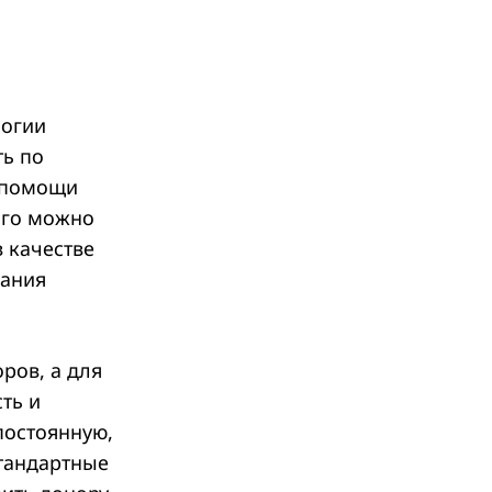
логии
ть по
и помощи
Его можно
 качестве
вания
ров, а для
ть и
постоянную,
стандартные