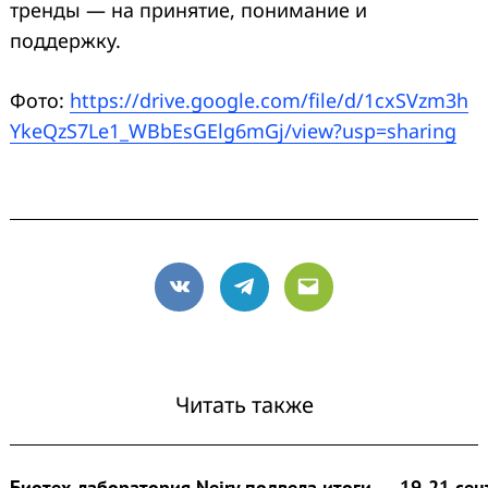
тренды — на принятие, понимание и
поддержку.
Фото:
https://drive.google.com/file/d/1cxSVzm3h
YkeQzS7Le1_WBbEsGElg6mGj/view?usp=sharing
VK
Telegram
Email
Читать также
Биотех-лаборатория Neiry подвела итоги
19-21 се