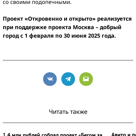
со своими подопечными.
Проект «Откровенно и открыто» реализуется
при поддержке проекта Москва – добрый
город с 1 февраля по 30 июня 2025 года.
VK
Telegram
Email
Читать также
Авито и п
1,4 млн рублей собрал проект «Бегом за