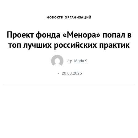
НОВОСТИ ОРГАНИЗАЦИЙ
Проект фонда «Менора» попал в
топ лучших российских практик
by
MariaK
20.03.2025
Проект фонда «Служба быстрого реагирования
для пожилых в системе ухода на дому» стал
одним из десяти победителей пятого сезона
Всероссийского отбора лучших практик для
старшего поколения «Активное долголетие