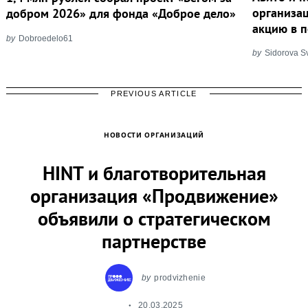
организа
добром 2026» для фонда «Доброе дело»
акцию в 
by
Dobroedelo61
by
Sidorova S
PREVIOUS ARTICLE
НОВОСТИ ОРГАНИЗАЦИЙ
HINT и благотворительная
организация «Продвижение»
объявили о стратегическом
партнерстве
by
prodvizhenie
20.03.2025