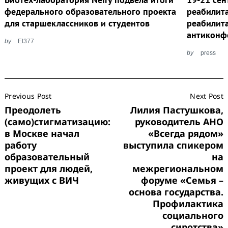
федерального образовательного проекта
реабилит
для старшеклассников и студентов
реабилит
антиконф
by
El377
by
press
Post
Previous Post
Next Post
Navigation
Преодолеть
Лилия Пастушкова,
(само)стигматизацию:
руководитель АНО
в Москве начал
«Всегда рядом»
работу
выступила спикером
образовательный
на
проект для людей,
межрегиональном
живущих с ВИЧ
форуме «Семья –
основа государства.
Профилактика
социального
сиротства»