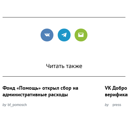
VK
Telegram
Email
Читать также
Фонд «Помощь» открыл сбор на
VK Добро
административные расходы
верифика
by
bf_pomosch
by
press