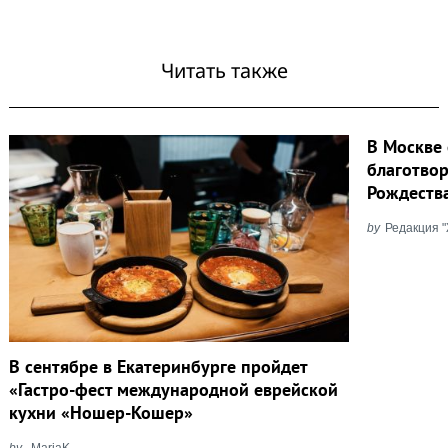
Читать также
В Москве
благотво
Рождеств
by
Редакция 
В сентябре в Екатеринбурге пройдет
«Гастро-фест международной еврейской
кухни «Ношер-Кошер»
by
MariaK