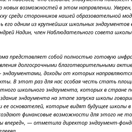
 новых возможностей в этом направлении. Уверен
жку среди сторонников нашей образовательной мод
 его одним из крупнейших школьных эндаументов 
Андрей Надин, член Наблюдательного совета школы
ма представляет собой полностью готовую инфра
равления долгосрочными благотворительными акти
 эндаументами, доходы от которых направляются
ты. В этот раз для нас особая честь стать площ
стного школьного эндаумента, которых в стране 
оздание эндаумента на этапе запуска школы говори
 ее основателей, которые видят будущее школы в
создают финансовые возможности для этого не тол
оды вперед», — отметила директор эндаумент-фон
леева.