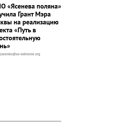
О «Ясенева поляна»
учила Грант Мэра
квы на реализацию
екта «Путь в
остоятельную
нь»
azarenko@so-edinenie.org