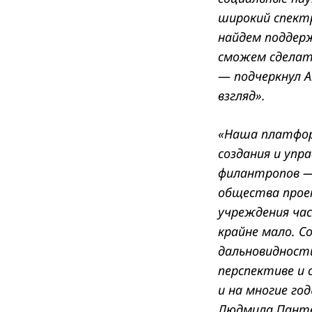
широкий спектр
найдем поддер
сможем сделать
Search
—
подчеркнул 
for:
взгляд».
«Наша платфор
создания и уп
филантропов —
общества проек
учреждения ча
крайне мало. С
дальновидности
перспективе и 
и на многие г
Людмила Панте