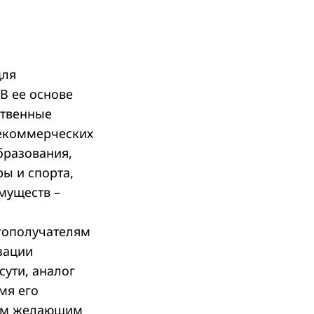
для
В ее основе
ственные
екоммерческих
бразования,
ры и спорта,
муществ –
агополучателям
зации
сути, аналог
мя его
сем желающим