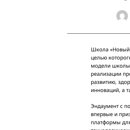
Школа «Новый в
целью которог
модели школы.
реализации пр
развитию, здор
инноваций, а 
Эндаумент с п
впервые и при
платформы для