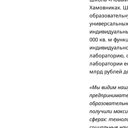
Хамовниках. Ш
образовательн
универсальных
индивидуальны
000 кв. м функ
индивидуально
лабораторию, с
лаборатории ес
млрд рублей до
«Мы видим нашу
предпринимате
образовательно
получили макс
сферах: технол
социальные нау