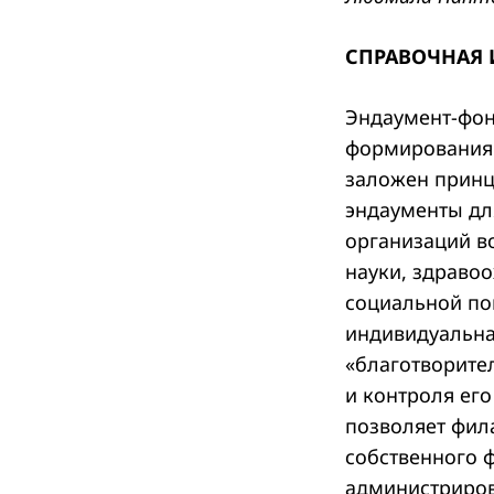
СПРАВОЧНАЯ
Эндаумент-фон
формирования 
заложен принц
эндаументы дл
организаций в
науки, здравоо
социальной по
индивидуальна
«благотворите
и контроля ег
позволяет фила
собственного ф
администриров