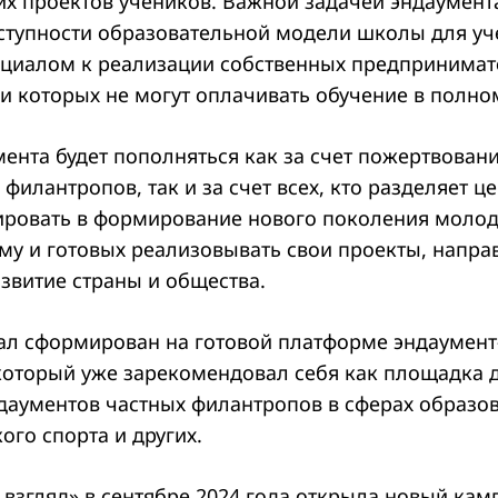
их проектов учеников. Важной задачей эндаумента
тупности образовательной модели школы для уч
циалом к реализации собственных предпринимат
ьи которых не могут оплачивать обучение в полн
ента будет пополняться как за счет пожертвовани
филантропов, так и за счет всех, кто разделяет 
тировать в формирование нового поколения моло
му и готовых реализовывать свои проекты, напра
звитие страны и общества.
ал сформирован на готовой платформе эндаумен
который уже зарекомендовал себя как площадка 
даументов частных филантропов в сферах образов
кого спорта и других.
взгляд» в сентябре 2024 года открыла новый камп