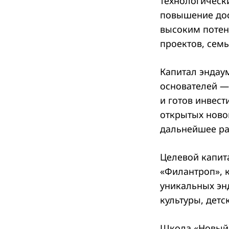
технологическ
повышение дос
высоким потен
проектов, сем
Капитал эндаум
основателей — 
и готов инвес
открытых ново
дальнейшее ра
Целевой капит
«Филантроп», 
уникальных эн
культуры, детс
Школа «Новый 