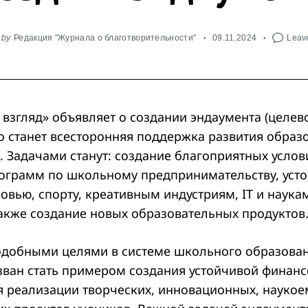
by
Редакция "Журнала о благотворительности"
09.11.2024
Leave
згляд» объявляет о создании эндаумента (целево
о станет всесторонняя поддержка развития образ
 Задачами станут: создание благоприятных услов
ограмм по школьному предпринимательству, уст
овью, спорту, креативным индустриям, IT и наука
также создание новых образовательных продукто
одобными целями в системе школьного образован
зван стать примером создания устойчивой финан
 реализации творческих, инновационных, наукое