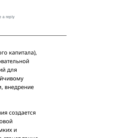
 a reply
го капитала),
овательной
ий для
ойчивому
м, внедрение
в.
ия создается
совой
мких и