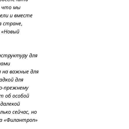
, что мы
ели и вместе
в стране
,
 «Новый
структуру для
вами
 на важные для
адкой для
по-прежнему
т об особой
 далекой
ько сейчас, но
да «Филантроп»