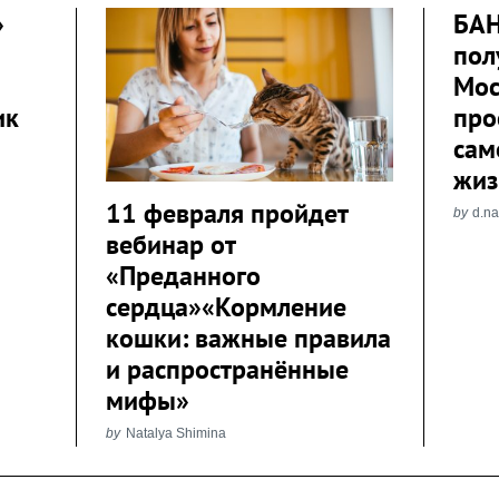
»
БАН
пол
Мос
ик
про
сам
жиз
11 февраля пройдет
by
d.n
вебинар от
«Преданного
сердца»«Кормление
кошки: важные правила
и распространённые
мифы»
by
Natalya Shimina