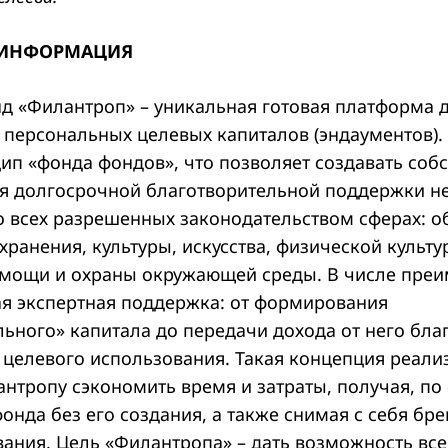
 ИНФОРМАЦИЯ
д «Филантроп» – уникальная готовая платформа 
персональных целевых капиталов (эндаументов). 
ип «фонда фондов», что позволяет создавать соб
я долгосрочной благотворительной поддержки н
о всех разрешенных законодательством сферах: о
хранения, культуры, искусства, физической культу
мощи и охраны окружающей среды. В числе преи
я экспертная поддержка: от формирования
льного» капитала до передачи дохода от него бл
о целевого использования. Такая концепция реали
нтропу сэкономить время и затраты, получая, по 
онда без его создания, а также снимая с себя бре
ания. Цель «Филантропа» – дать возможность в