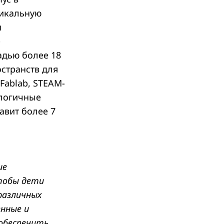
никальную
и
е
адью более 18
остранств для
Fablab, STEAM-
ологичные
авит более 7
ие
чтобы дети
различных
енные и
 обеспечить