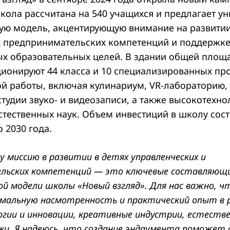
кола рассчитана на 540 учащихся и предлагает у
ую модель, акцентирующую внимание на развити
 предпринимательских компетенций и поддержк
х образовательных целей. В здании общей площ
ционируют 44 класса и 10 специализированных пр
й работы, включая кулинариум, VR-лабораторию, 
тудии звуко- и видеозаписи, а также высокотехн
тественных наук. Объем инвестиций в школу сост
 2030 года.
 миссию в развитии в детях управленческих и
льских компетенций — это ключевые составляющ
й модели школы «Новый взгляд». Для нас важно, 
имальную насмотренность и практический опыт в 
огии и инновации, креативные индустрии, естеств
ки. Я надеюсь, что создание эндаумента поможет