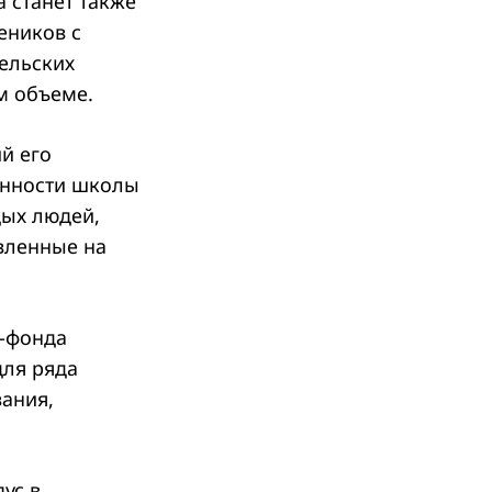
 станет также
еников с
ельских
ом объеме.
й его
ценности школы
дых людей,
вленные на
т-фонда
для ряда
ания,
ус в