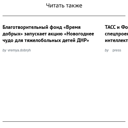
Читать также
Благотворительный фонд «Время
ТАСС и Ф
добрых» запускает акцию «Новогоднее
спецпроек
чудо для тяжелобольных детей ДНР»
интеллект
by
vremya.dobryh
by
press
Post