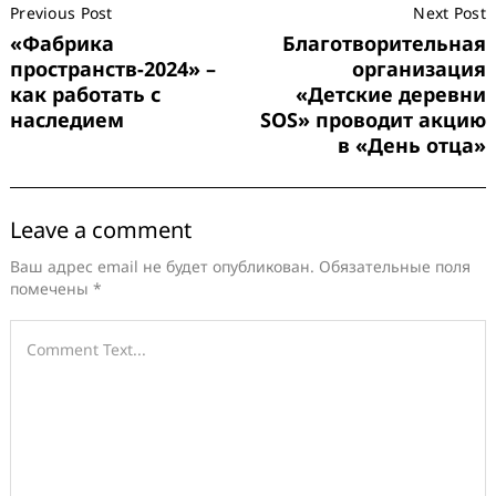
Previous Post
Next Post
Navigation
«Фабрика
Благотворительная
пространств-2024» –
организация
как работать с
«Детские деревни
наследием
SOS» проводит акцию
в «День отца»
Leave a comment
Ваш адрес email не будет опубликован.
Обязательные поля
помечены
*