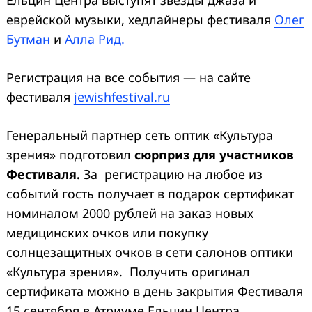
еврейской музыки, хедлайнеры фестиваля
Олег
Бутман
и
Алла Рид.
Регистрация на все события — на сайте
фестиваля
jewishfestival.ru
Генеральный партнер сеть оптик «Культура
Search
for:
зрения» подготовил
сюрприз для участников
Фестиваля.
За регистрацию на любое из
событий гость получает в подарок сертификат
номиналом 2000 рублей на заказ новых
медицинских очков или покупку
солнцезащитных очков в сети салонов оптики
«Культура зрения». Получить оригинал
сертификата можно в день закрытия Фестиваля
15 сентября в Атриуме Ельцин Центра