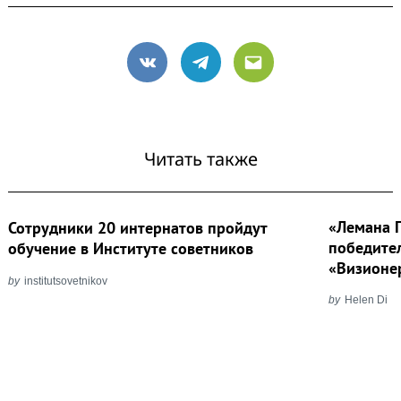
VK
Telegram
Email
Читать также
«Лемана 
Сотрудники 20 интернатов пройдут
победите
обучение в Институте советников
«Визионе
by
institutsovetnikov
by
Helen Di