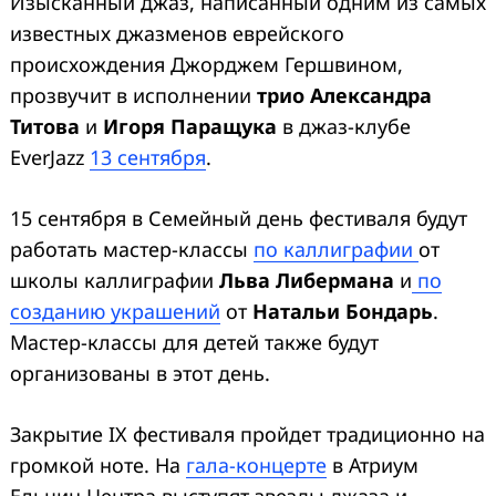
Изысканный джаз, написанный одним из самых
известных джазменов еврейского
происхождения Джорджем Гершвином,
прозвучит в исполнении
трио Александра
Титова
и
Игоря Паращука
в джаз-клубе
EverJazz
13 сентября
.
15 сентября в Семейный день фестиваля будут
работать мастер-классы
по каллиграфии
от
школы каллиграфии
Льва Либермана
и
по
созданию украшений
от
Натальи Бондарь
.
Мастер-классы для детей также будут
организованы в этот день.
Закрытие IX фестиваля пройдет традиционно на
громкой ноте. На
гала-концерте
в Атриум
Ельцин Центра выступят звезды джаза и