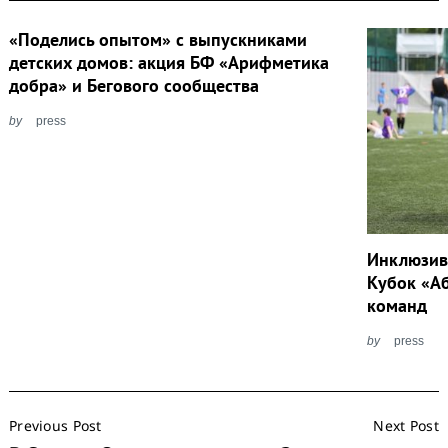
«Поделись опытом» с выпускниками
детских домов: акция БФ «Арифметика
добра» и Бегового сообщества
by
press
Инклюзив
Кубок «Аб
команд
by
press
Post
Previous Post
Next Post
Navigation