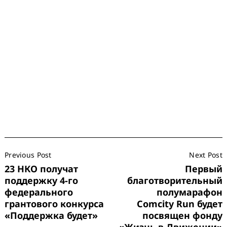
Post
Previous Post
Next Post
Navigation
23 НКО получат
Первый
поддержку 4-го
благотворительный
федерального
полумарафон
грантового конкурса
Comcity Run будет
«Поддержка будет»
посвящен фонду
«Жизнь в Движении»