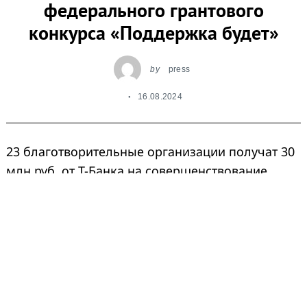
федерального грантового
конкурса «Поддержка будет»
by
press
16.08.2024
23 благотворительные организации получат 30
млн руб. от Т-Банка на совершенствование
внутренних процессов, обновление ИТ-
инфраструктуры и обучение персонала. Всего с
2021 года победителями конкурса «Поддержка
будет» стали 82 организации, в которые Т-Банк
инвестировал 100 млн руб.
Уникальная особенность проекта — фокус на