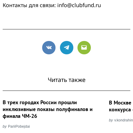
Контакты для связи: info@clubfund.ru
VK
Telegram
Email
Читать также
В трех городах России прошли
В Москве 
инклюзивные показы полуфиналов и
конкурса 
финала ЧМ-26
by
v.kondrahi
by
PariiPobejdai