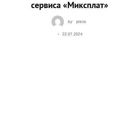
сервиса «Миксплат»
by
press
22.07.2024
Leave a reply
Платёжный сервис «Миксплат» накануне Дня
благотворительной подписки (20 июля 2024
года) проанализировал данные по платежам в
адрес некоммерческих организаций – клиентов
Миксплат со всей России за период 01 января–
30 июня в 2023 и 2024 годов с целью выявления
изменений, которые произошли в первом
полугодии текущего года по сравнению с тем
же периодом прошлого.