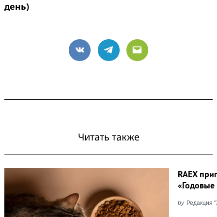
день)
VK
Telegram
Email
Читать также
RAEX при
«Годовые
by
Редакция 