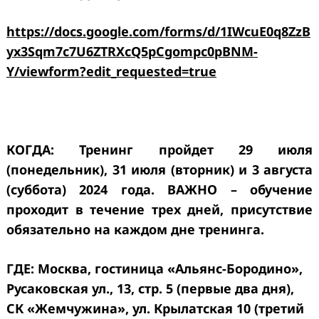
https://docs.google.com/forms/d/1IWcuE0q8ZzB
yx3Sqm7c7U6ZTRXcQ5pCgompc0pBNM-
Y/viewform?edit_requested=true
КОГДА: Тренинг пройдет 29 июля
(понедельник), 31 июля (вторник) и 3 августа
(суббота) 2024 года. ВАЖНО – обучение
проходит в течение трех дней, присутствие
обязательно на каждом дне тренинга.
ГДЕ: Москва, гостиница «Альянс-Бородино»,
Русаковская ул., 13, стр. 5 (первые два дня),
СК «Жемчужина», ул. Крылатская 10 (третий