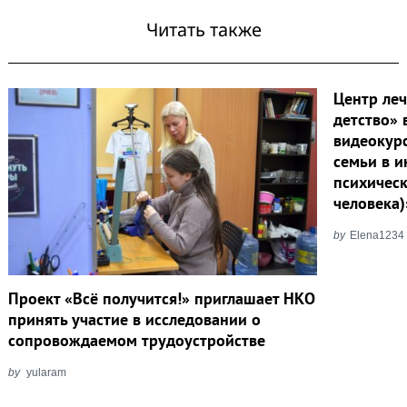
Читать также
Центр ле
детство»
видеокур
семьи в и
психичес
человека)
by
Elena1234
Проект «Всё получится!» приглашает НКО
принять участие в исследовании о
сопровождаемом трудоустройстве
by
yularam