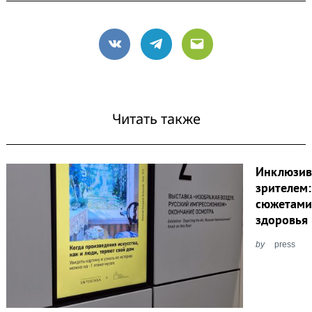
VK
Telegram
Email
Читать также
Инклюзив
зрителем
сюжетами
здоровья
by
press