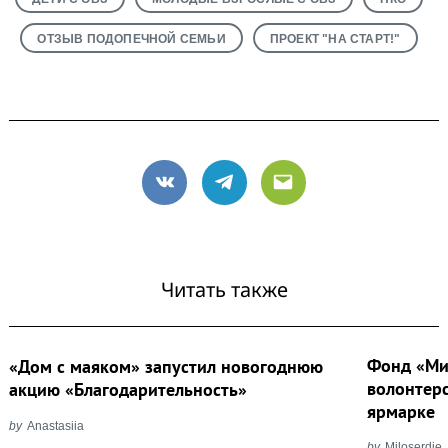
ОТЗЫВ ПОДОПЕЧНОЙ СЕМЬИ
ПРОЕКТ "НА СТАРТ!"
VK
Telegram
Email
Читать также
Фонд «Ми
«Дом с маяком» запустил новогоднюю
волонтер
акцию «Благодарительность»
ярмарке
by
Anastasiia
by
Miloserdie