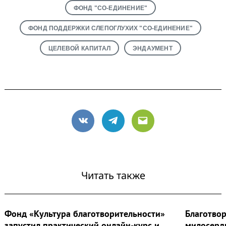
ФОНД "СО-ЕДИНЕНИЕ"
ФОНД ПОДДЕРЖКИ СЛЕПОГЛУХИХ "СО-ЕДИНЕНИЕ"
ЦЕЛЕВОЙ КАПИТАЛ
ЭНДАУМЕНТ
Search
for:
VK
Telegram
Email
Читать также
Фонд «Культура благотворительности»
Благотво
запустил практический онлайн-курс и
милосерд