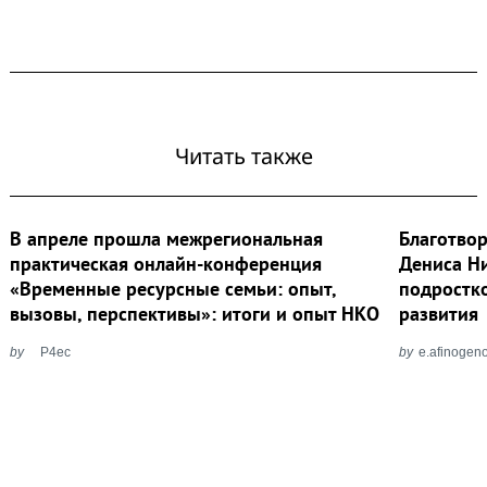
Читать также
В апреле прошла межрегиональная
Благотвор
практическая онлайн-конференция
Дениса Н
«Временные ресурсные семьи: опыт,
подростк
вызовы, перспективы»: итоги и опыт НКО
развития
by
P4ec
by
e.afinoge