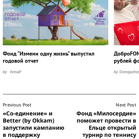
Фонд “Измени одну жизнь” выпустил
ДоброFON
годовой отчет
рублей ф
by
AnnaP
by
Dorogazhiz
Post
Previous Post
Next Post
Navigation
«Со-единение» и
Фонд «Милосердие»
Better (by Okkam)
поможет провести в
запустили кампанию
Ельце открытый
в поддержку
турнир по теннису