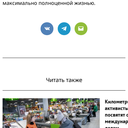
максимально полноценной жизнью.
VK
Telegram
Email
Читать также
Километр
активист
посвятят 
междунар
делам