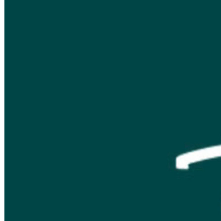
Search
for: