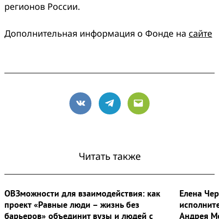
регионов России.
Дополнительная информация о Фонде на
сайте
VK
Telegram
Email
Читать также
ОВЗможности для взаимодействия: как
Елена Че
проект «Равные люди – жизнь без
исполнит
барьеров» объединит вузы и людей с
Андрея М