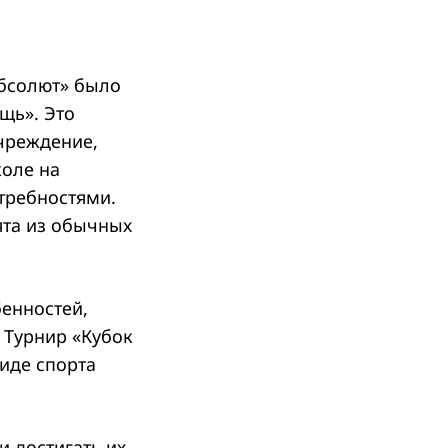
бсолют» было
щь». Это
чреждение,
коле на
требностями.
ята из обычных
бенностей,
 Турнир «Кубок
иде спорта
 достигать их,