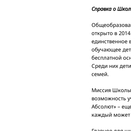
Справка о Школ
Общеобразоват
Search
for:
открыто в 201
единственное 
обучающее дет
бесплатной ос
Среди них дети
семей.
Миссия Школы 
возможность уч
Абсолют» – ещ
каждый может 
Главное для шк