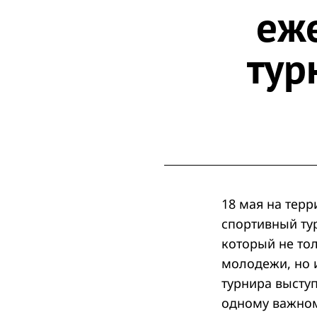
еж
тур
18 мая на тер
спортивный ту
который не то
молодежи, но 
турнира высту
одному важном