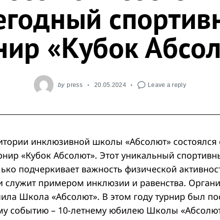
егодный спортив
нир «Кубок Абсо
by
press
20.05.2024
Leave a reply
ритории инклюзивной школы «Абсолют» состоялся
рнир «Кубок Абсолют». Этот уникальный спортивн
лько подчеркивает важность физической активнос
и служит примером инклюзии и равенства. Орган
пила Школа «Абсолют». В этом году турнир был п
у событию – 10-летнему юбилею Школы «Абсолют