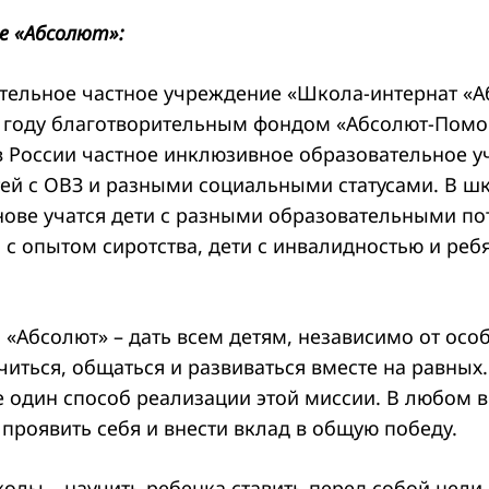
е «Абсолют»:
ельное частное учреждение «Школа-интернат «А
4 году благотворительным фондом «Абсолют-Помо
в России частное инклюзивное образовательное у
ей с ОВЗ и разными социальными статусами. В ш
нове учатся дети с разными образовательными по
 с опытом сиротства, дети с инвалидностью и реб
«Абсолют» – дать всем детям, независимо от осо
иться, общаться и развиваться вместе на равных.
е один способ реализации этой миссии. В любом в
проявить себя и внести вклад в общую победу.
олы – научить ребенка ставить перед собой цели и