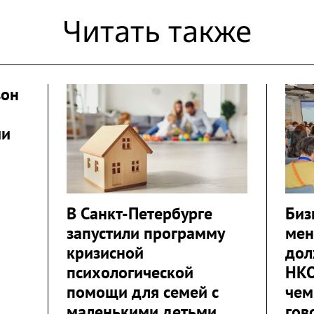
Читать также
зон
ии
В Санкт-Петербурге
Биз
запустили программу
мен
кризисной
дол
психологической
НКО
помощи для семей с
чем
маленькими детьми
гов