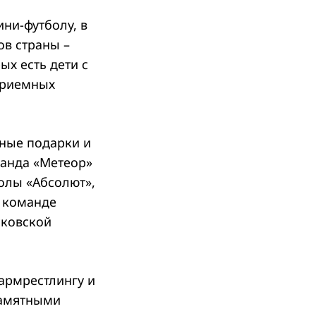
ни-футболу, в
ов страны –
ых есть дети с
приемных
ные подарки и
манда «Метеор»
олы «Абсолют»,
й команде
сковской
армрестлингу и
памятными