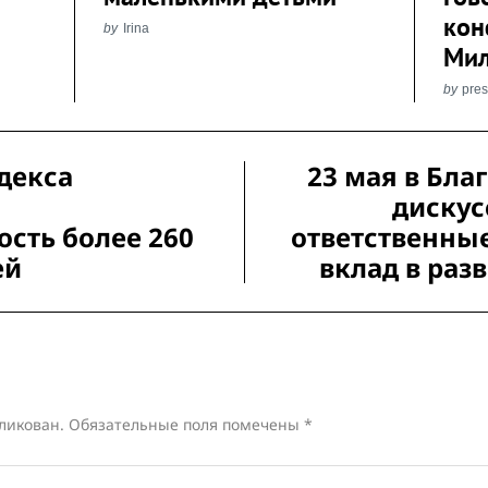
кон
by
Irina
Мил
by
pre
декса
23 мая в Бла
дискус
ость более 260
ответственны
ей
вклад в раз
ликован.
Обязательные поля помечены
*