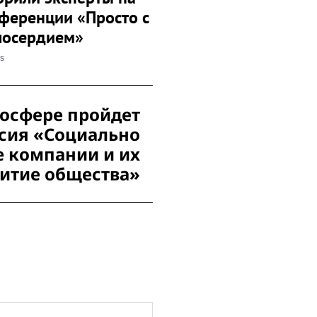
ференции «Просто с
осердием»
ss
госфере пройдет
сия «Социально
е компании и их
витие общества»