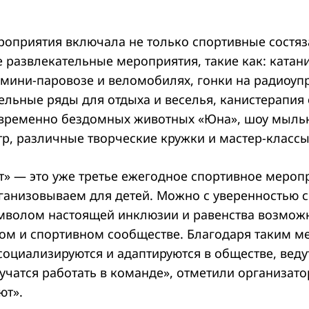
оприятия включала не только спортивные состяза
 развлекательные мероприятия, такие как: катан
 мини-паровозе и веломобилях, гонки на радиоу
ельные ряды для отдыха и веселья, канистерапия 
временно бездомных животных «Юна», шоу мыль
тр, различные творческие кружки и мастер-классы
т» — это уже третье ежегодное спортивное мероп
ганизовываем для детей. Можно с уверенностью ск
имволом настоящей инклюзии и равенства возмож
ом и спортивном сообществе. Благодаря таким 
социализируются и адаптируются в обществе, вед
учатся работать в команде», отметили организато
ют».