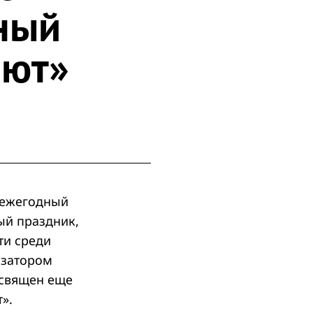
ный
лют»
 ежегодный
ый праздник,
ти среди
изатором
освящен еще
».