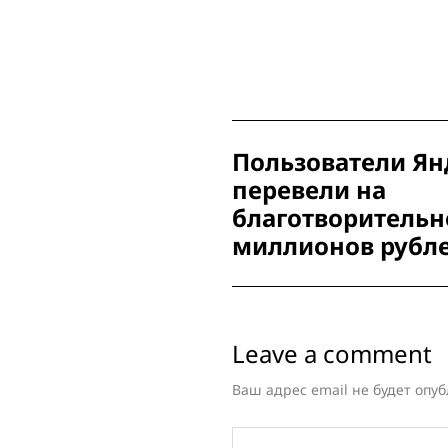
Post
Пользователи Ян
Navigation
перевели на
благотворительн
миллионов рубл
Leave a comment
Ваш адрес email не будет опуб