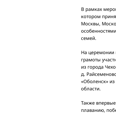
В рамках меро
котором приня
Москвы, Москов
особенностями
семей.
На церемонии 
грамоты участ
из города Чех
д. Райсеменовс
«Оболенск» из
области.
Также впервые
плаванию, поб