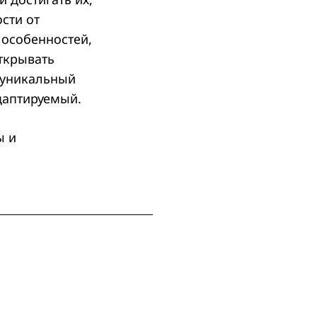
сти от
 особенностей,
ткрывать
 уникальный
даптируемый.
ы и