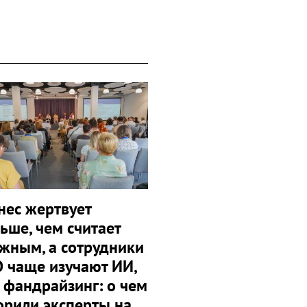
нес жертвует
ьше, чем считает
жным, а сотрудники
 чаще изучают ИИ,
 фандрайзинг: о чем
орили эксперты на