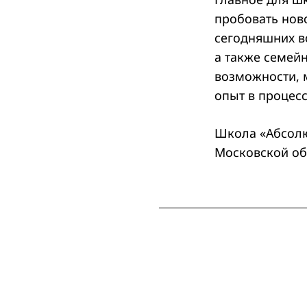
пробовать ново
сегодняшних в
а также семей
возможности, 
опыт в процес
Школа «Абсолю
Московской обл