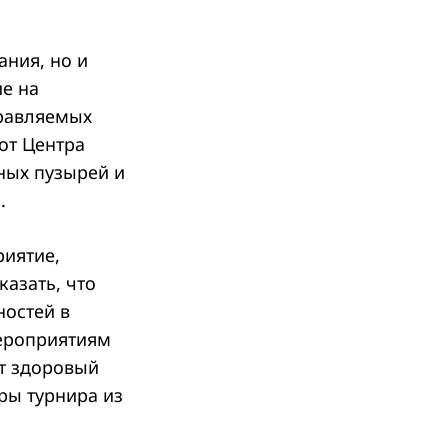
ния, но и
ие на
правляемых
от Центра
ных пузырей и
.
риятие,
азать, что
ностей в
мероприятиям
ут здоровый
ры турнира из