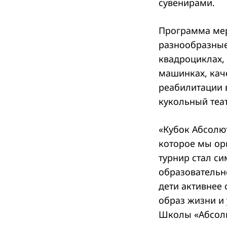
сувенирами.
Программа мер
разнообразные
квадроциклах,
машинках, кач
реабилитации 
кукольный теа
«Кубок Абсолю
которое мы ор
турнир стал с
образовательн
дети активнее 
образ жизни и 
Школы «Абсол