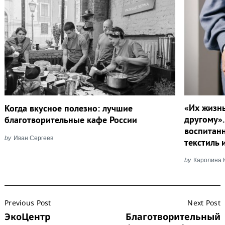
«Их жизнь
Когда вкусное полезно: лучшие
другому».
благотворительные кафе России
воспитанн
by
Иван Сергеев
текстиль 
by
Каролина 
Post
Previous Post
Next Post
Navigation
ЭкоЦентр
Благотворительный