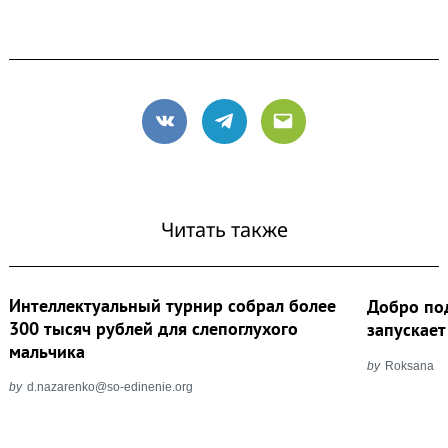
VK
Telegram
Email
Читать также
Интеллектуальный турнир собрал более
Добро под
300 тысяч рублей для слепоглухого
запускае
мальчика
by
Roksana
by
d.nazarenko@so-edinenie.org