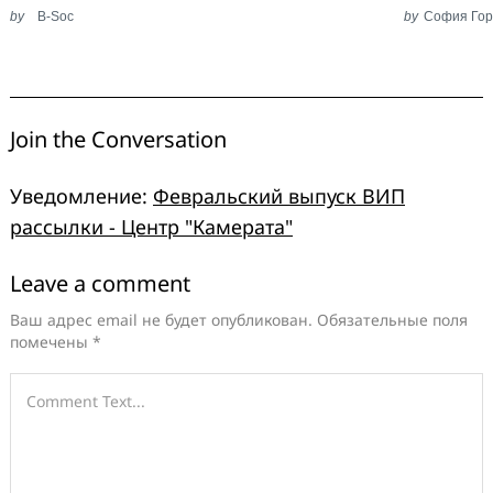
by
B-Soc
by
София Гор
Join the Conversation
Уведомление:
Февральский выпуск ВИП
рассылки - Центр "Камерата"
Leave a comment
Leave
a
Ваш адрес email не будет опубликован.
Обязательные поля
помечены
*
comment