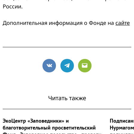
России.
Дополнительная информация о Фонде на
сайте
VK
Telegram
Email
Читать также
ЭкоЦентр «Заповедники» и
Подписан
благотворительный просветительский
Нурмагом