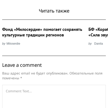
Читать также
Фонд «Милосердие» помогает сохранять
БФ «Кора
культурные традиции регионов
«Сила зву
by
Miloserdie
by
Danila
Leave a comment
Ваш адрес email не будет опубликован.
Обязательные поля
помечены
*