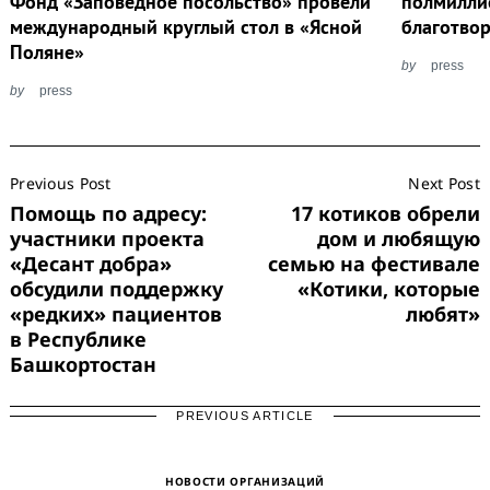
Фонд «Заповедное посольство» провели
полмилли
международный круглый стол в «Ясной
благотво
Поляне»
by
press
by
press
Post
Previous Post
Next Post
Navigation
Помощь по адресу:
17 котиков обрели
участники проекта
дом и любящую
«Десант добра»
семью на фестивале
обсудили поддержку
«Котики, которые
«редких» пациентов
любят»
в Республике
Башкортостан
PREVIOUS ARTICLE
НОВОСТИ ОРГАНИЗАЦИЙ