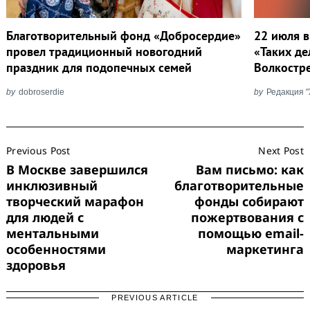
Благотворительный фонд «Добросердие»
22 июля в
провел традиционный новогодний
«Таких де
праздник для подопечных семей
Волкостр
by
dobroserdie
by
Редакция 
Post
Previous Post
Next Post
Navigation
В Москве завершился
Вам письмо: как
инклюзивный
благотворительные
творческий марафон
фонды собирают
для людей с
пожертвования с
ментальными
помощью email-
особенностями
маркетинга
здоровья
PREVIOUS ARTICLE