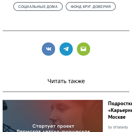
СОЦИАЛЬНЫЕ ДОМА
ФОНД КРУГ ДОВЕРИЯ
VK
Telegram
Email
Читать также
Подростк
«Карьерн
Москве
by
bf talanty