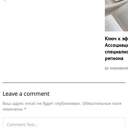
Ключ к э
Ассоциаци
специали
региона
by
evanetwor
Leave a comment
Ваш адрес email не будет опубликован.
Обязательные поля
помечены
*