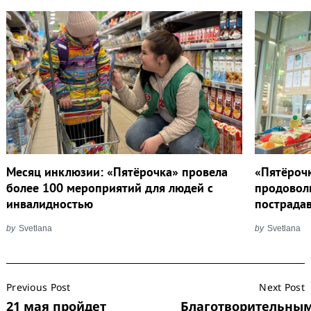
Месяц инклюзии: «Пятёрочка» провела
«Пятёрочк
более 100 мероприятий для людей с
продовол
инвалидностью
пострада
by
Svetlana
by
Svetlana
Post
Previous Post
Next Post
Navigation
21 мая пройдет
Благотворительны