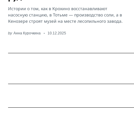
Истории о том, как в Крохино восстанавливают
насосную станцию, в Тотьме — производство соли, а в
Кенозере строят музей на месте лесопильного завода.
by
Анна Курочкина
10.12.2025
Пагинация
записей