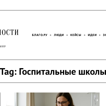
БЛАГО.РУ
ЛЮДИ
КЕЙСЫ
ИДЕИ
З
Tag:
Госпитальные школ