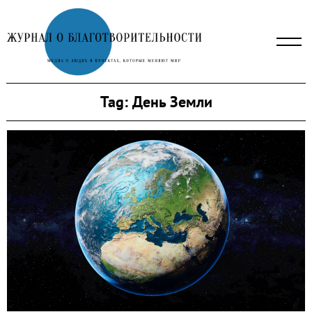
Skip
to
content
Tag:
День Земли
Search
for: