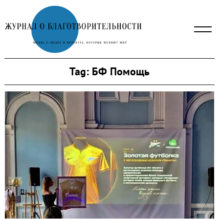
Skip
to
content
Tag:
БФ Помощь