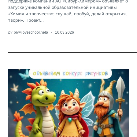
поддержке компании АО «Сибур-Химпром» объявляет о
for:
запуске уникальной образовательной инициативы
«Химия и творчество: слушай, пробуй, делай открытия,
твори». Проект...
by
pr@iloveschool.help
16.03.2026