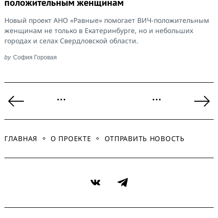
положительным женщинам
Новый проект АНО «Равные» помогает ВИЧ-положительным
женщинам не только в Екатеринбурге, но и небольших
городах и селах Свердловской области.
by
София Горовая
Пагинация
…
…
записей
Previous
Ne
Page
Pa
ГЛАВНАЯ
О ПРОЕКТЕ
ОТПРАВИТЬ НОВОСТЬ
VK
Telegram