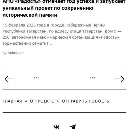
АНО «Радость» отмечает год успеха и запускает
уникальный проект по сохранению
исторической памяти
15 февраля 2025 года в городе Набережные Челны
Республики Татарстан, по адресу улица Татарстан, дом 9 —
250, автономная некоммерческая организация «Радость»
торжественно отметит...
by
radost.ano
Пагинация
…
…
записей
Previous
Ne
Page
Pa
ГЛАВНАЯ
О ПРОЕКТЕ
ОТПРАВИТЬ НОВОСТЬ