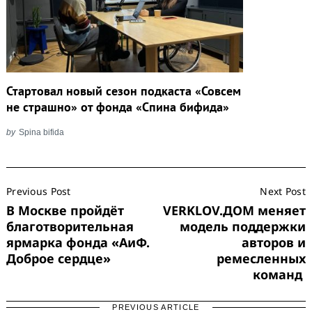
Стартовал новый сезон подкаста «Совсем
не страшно» от фонда «Спина бифида»
by
Spina bifida
Post
Previous Post
Next Post
Navigation
В Москве пройдёт
VERKLOV.ДОМ меняет
благотворительная
модель поддержки
ярмарка фонда «АиФ.
авторов и
Доброе сердце»
ремесленных
команд
PREVIOUS ARTICLE