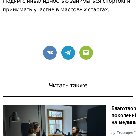
людям с инвалидностью заниматься спортом и
принимать участие в массовых стартах.
VK
Telegram
Email
Читать также
Благотво
поколени
на медиц
by
Редакция 